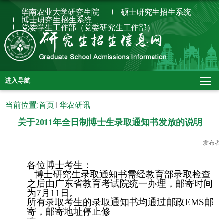
华南农业大学研究生院
硕士研究生招生系统
博士研究生招生系统
党委学生工作部（党委研究生工作部）
进入导航
当前位置:
首页
华农研讯
关于2011年全日制博士生录取通知书发放的说明
发布
各位博士考生：
博士研究生录取通知书需经教育部录取检查
之后由广东省教育考试院统一办理，邮寄时间
为
7
月
11
日。
所有录取考生的录取通知书均通过邮政
EMS
邮
寄，邮寄地址停止修