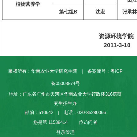
田江
植物营养学
第七组
B
沈宏
张承林
资源环境学院
2011-3-10
版权所有：华南农业大学研究生院 | 备案编号：粤ICP
备05008874号
地址：广东省广州市天河区华南农业大学行政楼316房研
究生招生办
邮编：510642 | 电话：020-85280066
您是第
11538414
位访问者
登录管理