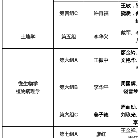
王敏，
第四组
C
许再福
骁凌，
戴军、
土壤学
第五组
李华兴
廖金铃
第六组
A
王振中
文艳华
微生物学
周国辉
第六组
B
李华平
植物病理学
饶雪琴
周而勋
第六组
C
姜子德
刘琼光
李
王金祥
第七组
A
廖红