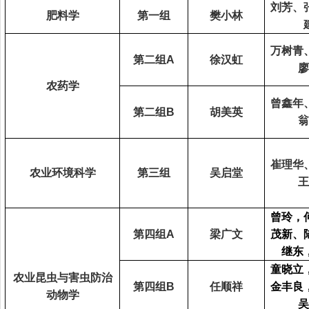
刘芳、
肥料学
第一组
樊小林
万树青
第二组
A
徐汉虹
廖
农药学
曾鑫年
第二组
B
胡美英
翁
崔理华
农业环境科学
第三组
吴启堂
王
曾玲，
第四组
A
梁广文
茂新、
继东
童晓立
农业昆虫与害虫防治
第四组
B
任顺祥
金丰良
动物学
吴