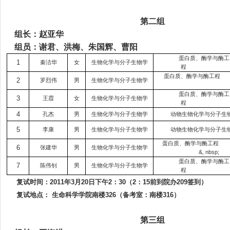
第二组
组长：赵亚华
组员：谢君、洪梅、朱国辉、曹阳
蛋白质、酶学与酶工
1
秦洁华
女
生物化学与分子生物学
程
蛋白质、酶学与酶工程
2
罗烈伟
男
生物化学与分子生物学
蛋白质、酶学与酶工
3
王霞
女
生物化学与分子生物学
程
4
孔杰
男
生物化学与分子生物学
动物生物化学与分子生
5
李康
男
生物化学与分子生物学
动物生物化学与分子生
蛋白质、酶学与酶工程
6
张建华
男
生物化学与分子生物学
&, nbsp;
蛋白质、酶学与酶工
7
陈伟钊
男
生物化学与分子生物学
程
复试时间：
2011
年
3
月
20
日
下午
2
：
30
（
2
：
15
前到院办
209
签到）
复试地点：
生命科学学院南楼
326
（备考室：南楼
316
）
第三组