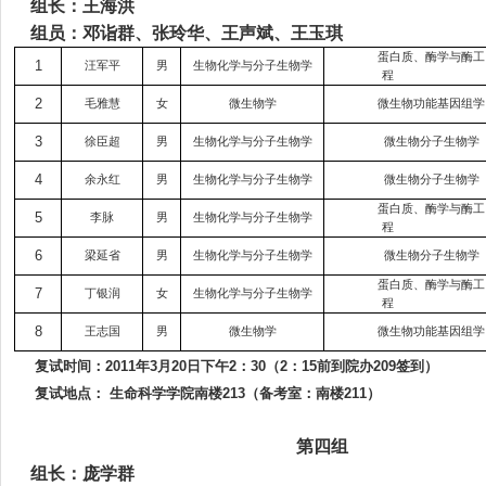
组长：王海洪
组员：邓诣群、张玲华、王声斌、王玉琪
蛋白质、酶学与酶工
1
汪军平
男
生物化学与分子生物学
程
2
毛雅慧
女
微生物学
微生物功能基因组学
3
徐臣超
男
生物化学与分子生物学
微生物分子生物学
4
余永红
男
生物化学与分子生物学
微生物分子生物学
蛋白质、酶学与酶工
5
李脉
男
生物化学与分子生物学
程
6
梁延省
男
生物化学与分子生物学
微生物分子生物学
蛋白质、酶学与酶工
7
丁银润
女
生物化学与分子生物学
程
8
王志国
男
微生物学
微生物功能基因组学
复试时间：
2011
年
3
月
20
日
下午
2
：
30
（
2
：
15
前到院办
209
签到）
复试地点：
生命科学学院南楼
213
（备考室：南楼
211
）
第四组
组长：庞学群