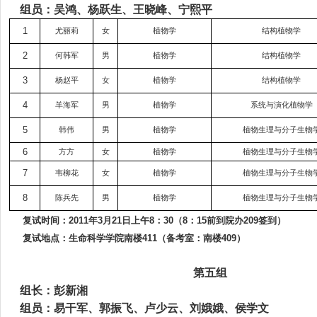
组员：吴鸿、杨跃生、王晓峰、宁熙平
1
尤丽莉
女
植物学
结构植物学
2
何韩军
男
植物学
结构植物学
3
杨赵平
女
植物学
结构植物学
4
羊海军
男
植物学
系统与演化植物学
5
韩伟
男
植物学
植物生理与分子生物
6
方方
女
植物学
植物生理与分子生物
7
韦柳花
女
植物学
植物生理与分子生物
8
陈兵先
男
植物学
植物生理与分子生物
复试时间：
2011
年
3
月
21
日
上午
8
：
30
（
8
：
15
前到院办
209
签到）
复试地点：生命科学学院南楼
411
（备考室：南楼
409
）
第五组
组长：彭新湘
组员：易干军、郭振飞、卢少云、刘娥娥、侯学文