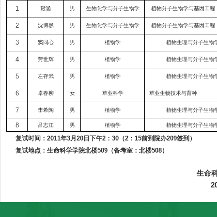
1
贺涵
男
生物化学与分子生物学
植物分子生物学与基因工程
2
沈博然
男
生物化学与分子生物学
植物分子生物学与基因工程
3
窦同心
男
植物学
植物生理与分子生物
4
劳世辉
男
植物学
植物生理与分子生物
5
左存武
男
植物学
植物生理与分子生物
6
卓春柳
女
草业科学
草业生物技术与育种
7
李希陶
男
植物学
植物生理与分子生物
8
吕志江
男
植物学
植物生理与分子生物
复试时间：
2011
年
3
月
20
日
下午
2
：
30
（
2
：
15
前到院办
209
签到）
复试地点：生命科学学院北楼
509
（备考室：北楼
508
）
生命
2