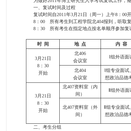
为做好
2011
年博士研究生入学考试复试工作，
一、
复试时间及过程
复试时间自
2011
年
3
月
21
日（周一）上午
8
：
00
8
：
00
所有考生到工程学院北
404
报到，听取
8
：
30
所有考生在指定地点按名单顺序参加复
时
间
地
点
内
容
北
406
Ⅰ组外语面
3
月
21
日
会议室
8
：
30
北
404
Ⅰ组专业面试
开始
会议室
想政治品德
北
407
资料室（内
Ⅱ组外语面
间）
3
月
21
日
8
：
30
北
407
资料室（外
Ⅱ组专业面试
开始
间）
想政治品德
二、
考生分组