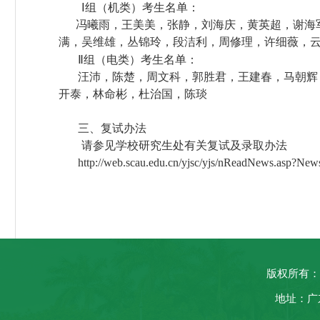
Ⅰ组（机类）考生名单：
冯曦雨，王美美，张静，刘海庆，黄英超，谢海
满，吴维雄，丛锦玲，段洁利，周修理，许细薇，
Ⅱ组（电类）考生名单：
汪沛，陈楚，周文科，郭胜君，王建春，马朝辉
开泰，林命彬，杜治国，陈琰
三、复试办法
请参见学校研究生处有关复试及录取办法
http://web.scau.edu.cn/yjsc/yjs/nReadNews.asp?N
版权所有：
地址：广