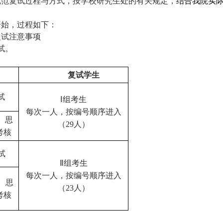
规范复试过程与方式，按学校研究生处的有关规定，
结合我院实
开始，过程如下：
复试注意事项
试。
复试学生
试
Ⅰ组考生
每次一人，按编号顺序进入
、思
（
29
人）
考核
试
Ⅱ组考生
每次一人，按编号顺序进入
、思
（
23
人）
考核