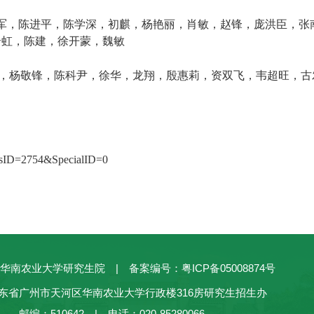
军，陈进平，陈学深，初麒，杨艳丽，肖敏，赵锋，庞洪臣，张
云虹，陈建，徐开蒙，魏敏
，杨敬锋，陈科尹，徐华，龙翔，殷惠莉，资双飞，韦超旺，古
ewsID=2754&SpecialID=0
华南农业大学研究生院 | 备案编号：粤ICP备05008874号
东省广州市天河区华南农业大学行政楼316房研究生招生办
邮编：510642 | 电话：020-85280066