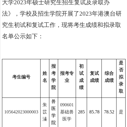
大学
2023
年硕士研究生招生复试及录取办
法》，学校及招生学院开展了
2023
年港澳台研
究生初试和复试工作，现将考生成绩和拟录取
名单公示如下：
是
报
初
否
姓
考
报考专
试
复试
综合
考生编号
拟
名
学
业
成
成绩
成绩
录
院
绩
取
兽
朱
090601
医
105642023000003
苡
基础兽
285
85.78
78.52
是
学
溱
医学
院