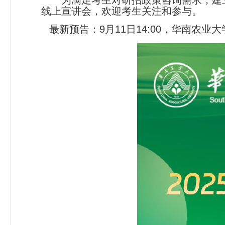
为满足考生对研招政策咨询需求，建
线上宣讲会，欢迎考生关注和参与。
最新预告
：
9
月
1
1
日
14
:00
，华南农业大