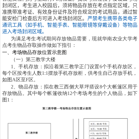
封闭区，考生进入校园后，须将物品存放在考点指定区域，只
准携带准考证、有效身份证件及符合规定的考试用品，通过智
能安检门检查后方可进入考场封闭区。
严禁考生携带各类电子
通讯工具（如手机、智能手表、智能眼镜等穿戴设备）等物品
进入考场封闭区域。
为满足考生考试期间存放物品需要，现就华南农业大学考
点考生物品存取操作做如下指引：
一、考场物品存放位置示意图
（一）第三教学大楼
1
、手机存放：拟沿着第三教学正门设置
6
个手机存放区，
每个区按考生人数
1:1
摆放手机存放柜，供考生自己存放手机，
如图
A
区至
F
区。
2
、物品存放：拟在教三西侧大草坪搭设
8
个大帐篷区用于
存放物品。其中每个帐篷收纳
12
个考场考生的个人物品，如下
图
1
：