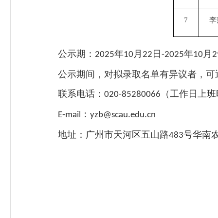
7
李
公示期：
年
月
日
年
月
202
5
10
2
2
-2025
10
2
公示期间，对拟录取名单有异议者，可
联系电话：
（工作日上班
020-85280066
：
E-mail
yzb@scau.edu.cn
地址：广州市天河区五山路
号华南
483