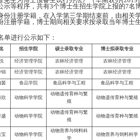
推免生为博士预备生试行办法》（华南农办
[20
公示等程序，共有3个博士生招生学院上报的7名
身份注册学籍，在入学第三学期结束前，由相关
份注册学籍，博士期间相关要求按录取当年博士
。
生名单进行公示如下：
名
招生学院
硕士录取专业
博士拟录取专业
悦
经济管理学院
农林经济管理
农林经济管理
华锦
经济管理学院
农林经济管理
农林经济管理
俏茵
食品学院
食品科学与工程
食品科学与工程
动物遗传育种与繁
濠欣
动物科学学院
动物遗传育种与繁殖
殖
动物遗传育种与繁
济盛
动物科学学院
动物遗传育种与繁殖
殖
动物营养与饲料科
佳宝
动物科学学院
动物营养与饲料科学
学