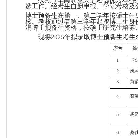
按照《华南农业大学遴选优秀本科
选工作。经考生自愿申报、学院考核及
博士预备生在第一、第二学年按硕士生
核。考核通过者第三学年起按博士生身
消博士预备生资格，按硕士研究生培养
现将
2025年拟录取博士预备生考
序号
姓
1
张
2
姚
3
黄
4
蔡
5
杨
6
蔡