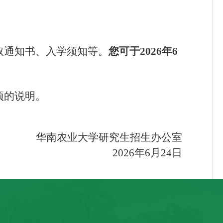
取通知书、入学须知等。
您可于
202
6
年
6
项的说明
。
华南农业大学研究生招生办公室
202
6
年
6月2
4
日