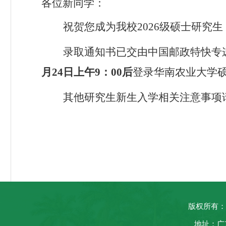
各位新同学：
祝贺您成为我校
202
6
级硕士研究生
录取通知书已交由中国邮政特快专
月2
4
日
上午
9
：
00后
登录华南农业大学
其他研究生新生入学相关注意事项
版权所有：
地址：广